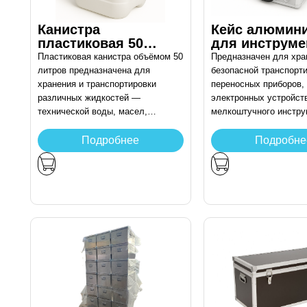
Канистра
Кейс алюмин
пластиковая 50
для инструме
литров
460х330х150
Пластиковая канистра объёмом 50
Предназначен для хра
литров предназначена для
безопасной транспорт
хранения и транспортировки
переносных приборов,
различных жидкостей —
электронных устройст
технической воды, масел,
мелкоштучного инстру
химических растворов и других
Применяется в состав
составов. Изготовлена из
вспомогательного обо
Подробнее
Подробне
прочного полиэтилена,
на объектах техническ
устойчивого к воздействию
обслуживания и диагно
агрессивных сред и перепадам
температур. Эргономичная форма
и ручки обеспечивают удобство
перемещения, а надёжная крышка
с уплотнителем предотвращает
пролив. Подходит для
промышленного и бытового
применения.