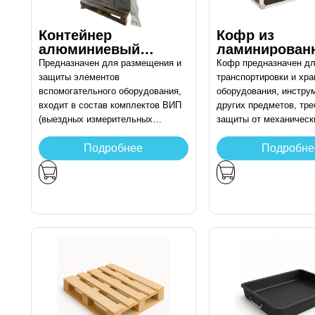
Контейнер
Кофр из
алюминиевый
ламинирован
транспортировочны
фанеры люб
Предназначен для размещения и
Кофр предназначен д
й по размерам
размеров
защиты элементов
транспортировки и хра
заказчика
вспомогательного оборудования,
оборудования, инстру
входит в состав комплектов ВИП
других предметов, тр
(выездных измерительных
защиты от механическ
пунктов) и других технических
повреждений и воздей
систем. Обеспечивает надёжную
внешней среды.
Подробнее
Подробне
транспортировку и защиту
содержимого от пыли и влаги.