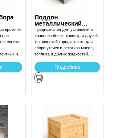
бора
Поддон
металлический
перфорированный
ра протечек
Предназначен для установки и
азчика
по размерам
й при
хранения бочек, канистр и другой
заказчика
е техники,
технической тары, а также для
сбора утечек и остатков масел,
монтных и
топлива и других жидкостей.
щадках.
Используется на промышленных
предприятиях, складах,
е
Подробнее
автосервисах и в
производственных зонах.