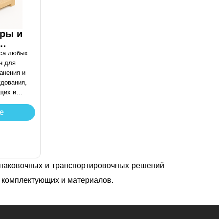
ры и
уса любых
н для
анения и
удования,
щих и
от
е
ений, влаги
озки и
ется по
ерам с
ассы
упаковочных и транспортировочных решений
 комплектующих и материалов.