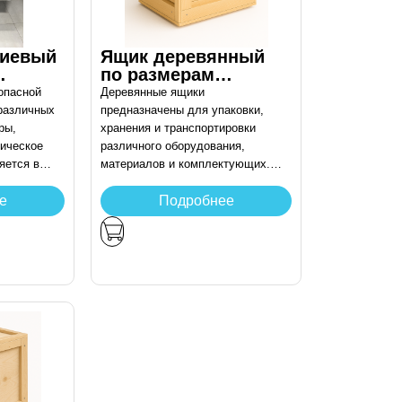
иевый
Ящик деревянный
по размерам
заказчика
опасной
Деревянные ящики
 различных
предназначены для упаковки,
ры,
хранения и транспортировки
ическое
различного оборудования,
яется в
материалов и комплектующих.
плектов и
Прочная конструкция из
нными
древесины обеспечивает
е
Подробнее
ности
надёжную защиту содержимого от
внешних воздействий.
Применяются в логистике,
промышленности, строительстве
и при складировании продукции.