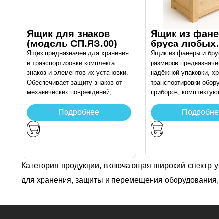
Ящик для знаков
Ящик из фане
(модель СП.ЯЗ.00)
бруса любых
размеров
Ящик предназначен для хранения
Ящик из фанеры и бр
и транспортировки комплекта
размеров предназначе
знаков и элементов их установки.
надёжной упаковки, хр
Обеспечивает защиту знаков от
транспортировки обор
механических повреждений,
приборов, комплектую
загрязнений и воздействия
нестандартных грузов.
внешней среды при перевозке и
Обеспечивает защиту 
Подробнее
Подробне
временном хранении.
механических поврежд
и пыли во время перев
хранения. Изготавлива
индивидуальным разм
учётом габаритов и м
Категория продукции, включающая широкий спектр 
содержимого.
для хранения, защиты и перемещения оборудования,