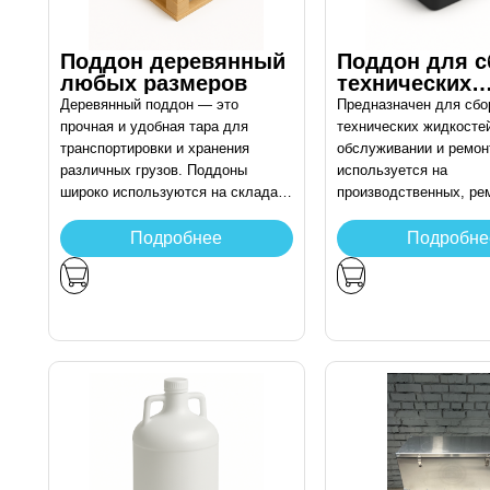
Поддон деревянный
Поддон для с
любых размеров
технических
жидкостей по
Деревянный поддон — это
Предназначен для сбо
размерам зак
прочная и удобная тара для
технических жидкосте
транспортировки и хранения
обслуживании и ремонт
различных грузов. Поддоны
используется на
широко используются на складах,
производственных, ре
в логистике и производстве.
эксплуатационных пло
Изготавливаются из качественной
Подробнее
Подробне
древесины, обеспечивают
надёжную фиксацию и защиту
продукции при перемещении.