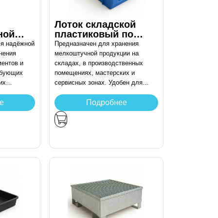
Лоток складской
ной
пластиковый по
ых
размерам заказчика
ля надёжной
Предназначен для хранения
нения
мелкоштучной продукции на
ментов и
складах, в производственных
ебующих
помещениях, мастерских и
их
сервисных зонах. Удобен для
ствия
систематизации и быстрого
доступа к комплектующим,
е
Подробнее
метизам, крепежу и другим
мелким деталям.