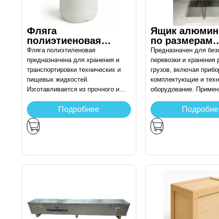
Фляга
Ящик алюмин
полиэтиеновая
по размерам
различных размеров
заказчика
Фляга полиэтиленовая
Предназначен для без
предназначена для хранения и
перевозки и хранения
транспортировки технических и
грузов, включая прибо
пищевых жидкостей.
комплектующие и техн
Изготавливается из прочного и
оборудование. Примен
химически стойкого полиэтилена,
составе выездных ком
безопасного для воды и
на объектах с повыше
Подробнее
Подробне
неагрессивных жидкостей.
требованиями к надёж
Подходит для использования в
упаковки.
строительстве, на дачных
участках, в сельском хозяйстве и
на производстве.