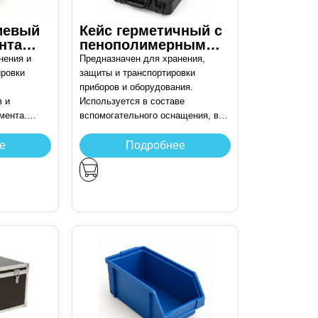
иевый
Кейс герметичный с
нта
пенополимерным
наполнителем (IP67)
нения и
Предназначен для хранения,
500х415х220
ировки
защиты и транспортировки
приборов и оборудования.
в и
Используется в составе
мента.
вспомогательного оснащения, в
е
том числе для нужд
рудования
измерительных и диагностических
е
Подробнее
ого
комплексов.
стики.