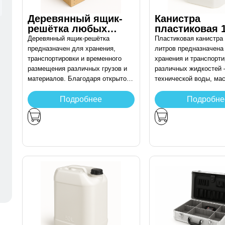
Деревянный ящик-
Канистра
решётка любых
пластиковая 
размеров
литров
Деревянный ящик-решётка
Пластиковая канистра
предназначен для хранения,
литров предназначена
транспортировки и временного
хранения и транспорти
размещения различных грузов и
различных жидкостей
материалов. Благодаря открытой
технической воды, мас
конструкции с зазорами между
химических растворов 
рейками обеспечивается
составов. Изготовлена
Подробнее
Подробне
естественная вентиляция
прочного полиэтилена,
содержимого. Изделие подходит
устойчивого к воздейс
для использования в складских,
агрессивных сред и п
производственных и торговых
температур. Эргономи
помещениях.
и ручки обеспечивают
перемещения, а надёж
с уплотнителем предо
пролив. Подходит для
промышленного и быто
применения.