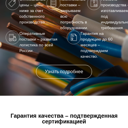
цены – цены
поставки –
производства 
ниже за счет
закрываем
изготавливае
собственного
всю
под
производства.
потребность в
индивидуаль
оборудовании.
требования.
Оперативные
Гарантия на
поставки – развитая
продукцию до 60
логистика по всей
месяцев –
России.
подтверждаем
качество.
Узнать подробнее
Гарантия качества – подтвержденная
сертификацией