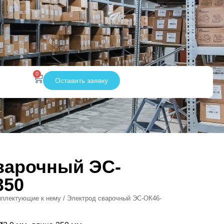
0
Оставить заявку
варочный ЭС-
350
мплектующие к нему
/ Электрод сварочный ЭС-ОК46-