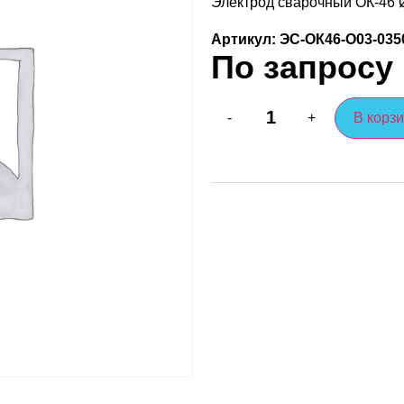
Электрод сварочный ОК-46 Ø
Артикул: ЭС-ОК46-O03-035
По запросу
В корз
-
+