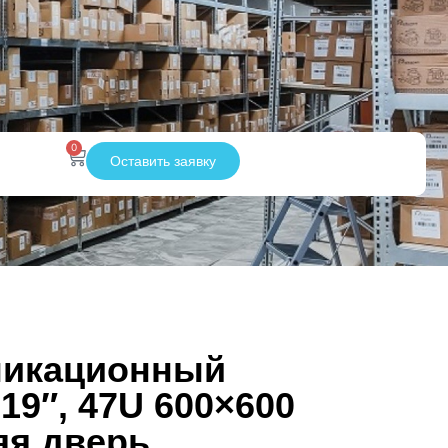
0
Оставить заявку
никационный
19″, 47U 600×600
яя дверь