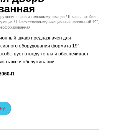
ванная
ружения связи и телекоммуникации
/
Шкафы, стойки
ктующие
/ Шкаф телекоммуникационный напольный 19″,
перфорированная
ионный шкаф предназначен для
ссивного оборудования формата 19″.
собствует отводу тепла и обеспечивает
монтаже и обслуживании.
6060-П
ину