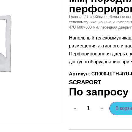
перфориро
Главная
/
Линейные кабельные соо
телекоммуникационные и компле
47U 600×600 мм, передняя дверь 
Напольный телекоммуникац
размещения активного и па
Перфорированная дверь спо
доступ к оборудованию при 
Артикул: СП000-ШТН-47U-
SCRAPORT
По запросу
В корз
-
+