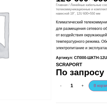
Главная
/
Линейные кабельные соо
телекоммуникационные и компле
навесной 19″, 12U 600×550 мм
Климатический телекоммун
для размещения сетевого о
от воздействия окружающей
температурного режима. Об
электропитание и эксплуата
Артикул: СП000-ШКТН-12U
SCRAPORT
По запросу
В корз
-
+