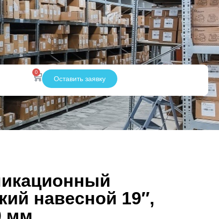
0
Оставить заявку
никационный
кий навесной 19″,
0 мм