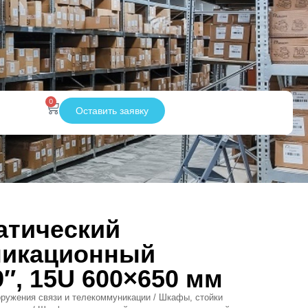
0
Оставить заявку
атический
никационный
″, 15U 600×650 мм
ружения связи и телекоммуникации
/
Шкафы, стойки