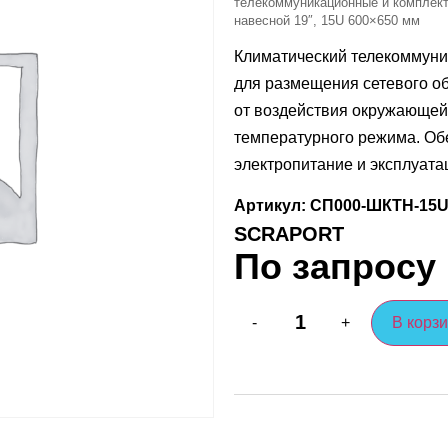
телекоммуникационные и компле
навесной 19″, 15U 600×650 мм
Климатический телекоммун
для размещения сетевого о
от воздействия окружающей
температурного режима. Об
электропитание и эксплуата
Артикул: СП000-ШКТН-15U
SCRAPORT
По запросу
В корз
-
+