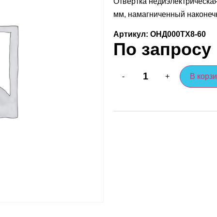
Отвертка недиэлектрическая
мм, намагниченный наконеч
Артикул: ОНД000TX8-60
По запросу
В корз
-
+