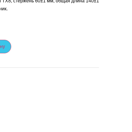
 TX8, стержень 60±1 мм, общая длина 140±1
ник.
ину