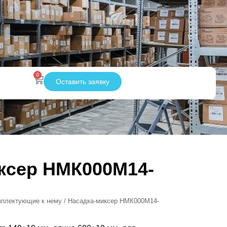
0
Оставить заявку
ксер НМК000M14-
мплектующие к нему
/ Насадка-миксер НМК000M14-