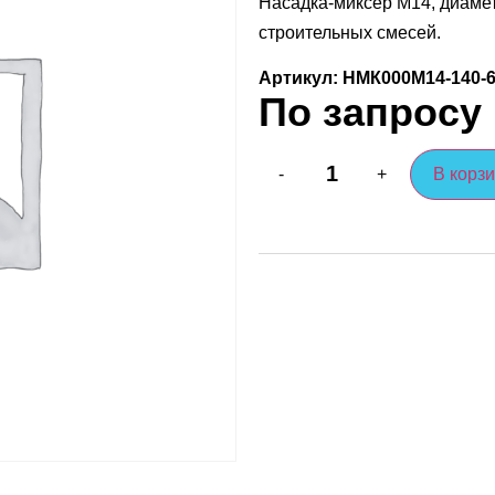
Насадка-миксер M14, диамет
строительных смесей.
Артикул: НМК000M14-140-
По запросу
В корз
-
+