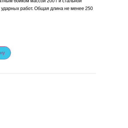
тным бойком массой 200 г и стальной
 ударных работ. Общая длина не менее 250
ину