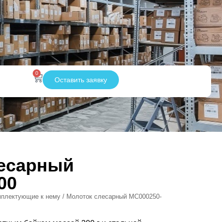
0
Оставить заявку
есарный
00
мплектующие к нему
/ Молоток слесарный МС000250-