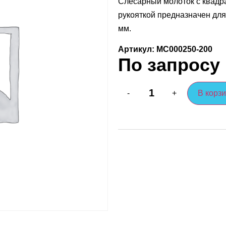
Слесарный молоток с квадра
рукояткой предназначен для
мм.
Артикул: МС000250-200
По запросу
В корз
-
+