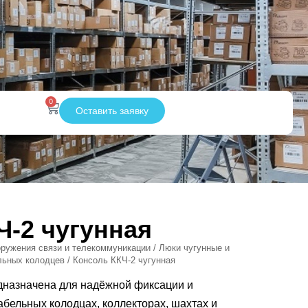
0
Оставить заявку
Ч-2 чугунная
ружения связи и телекоммуникации
/
Люки чугунные и
льных колодцев
/ Консоль ККЧ-2 чугунная
едназначена для надёжной фиксации и
абельных колодцах, коллекторах, шахтах и