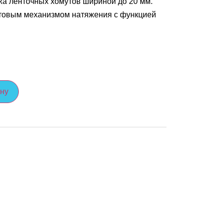
а ленточных хомутов шириной до 20 мм.
овым механизмом натяжения с функцией
ину