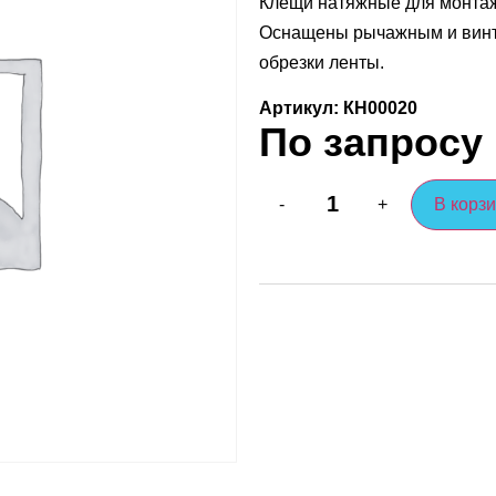
Клещи натяжные для монтаж
Оснащены рычажным и винт
обрезки ленты.
Артикул: КН00020
По запросу
В корз
-
+