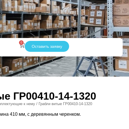
0
Оставить заявку
ые ГР00410-14-1320
мплектующие к нему
/ Грабли витые ГР00410-14-1320
рина 410 мм, с деревянным черенком.