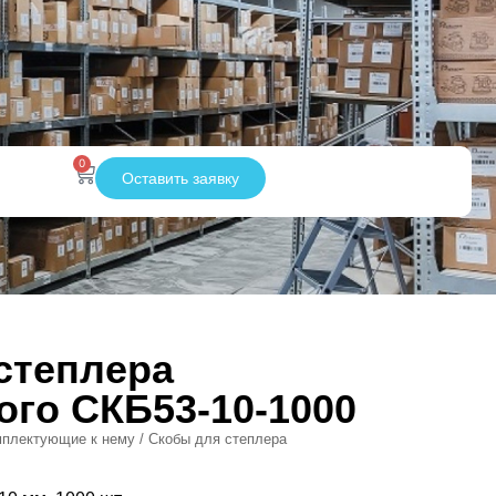
0
Оставить заявку
степлера
ого СКБ53-10-1000
мплектующие к нему
/ Скобы для степлера