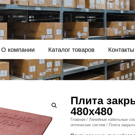
О компании
Каталог товаров
Контакты
Плита закр
480х480
Главная
/
Линейные кабельные соо
оптических систем
/ Плита закрыт