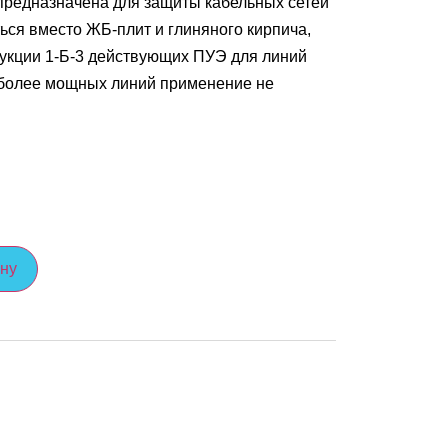
предназначена для защиты кабельных сетей
ться вместо ЖБ-плит и глиняного кирпича,
трукции 1-Б-3 действующих ПУЭ для линий
 более мощных линий применение не
ину