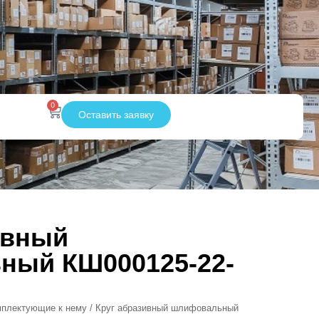
0
Оставить заявку
ивный
ный КШ000125-22-
мплектующие к нему
/ Круг абразивный шлифовальный