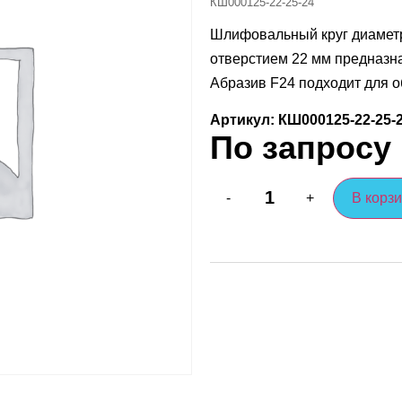
КШ000125-22-25-24
Шлифовальный круг диаметр
отверстием 22 мм предназна
Абразив F24 подходит для о
Артикул: КШ000125-22-25-
По запросу
В корз
-
+